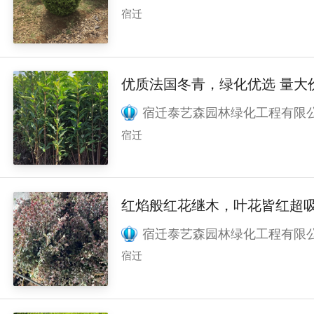
宿迁
优质法国冬青，绿化
宿迁泰艺森园林绿化工程有限
宿迁
红焰般红花继木，叶花皆红超
宿迁泰艺森园林绿化工程有限
宿迁