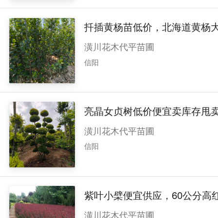
扦插黄杨苗低价，北海道黄杨
潢川花木代平苗圃
信阳
亮晶女贞树低价便宜卖库存甩
潢川花木代平苗圃
信阳
紫叶小檗便宜供应，60公分高
潢川花木代平苗圃