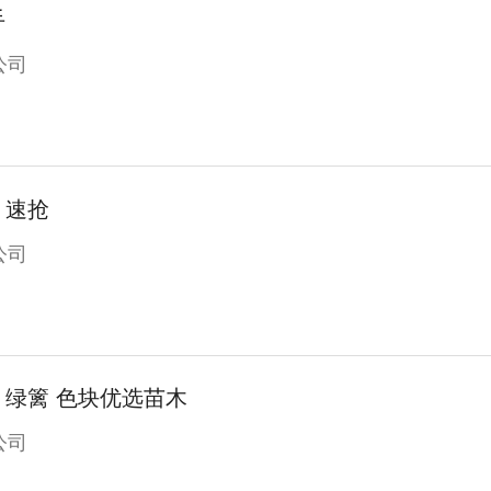
手
公司
，速抢
公司
苗圃直发｜金森女贞批量特惠，绿篱 色块优选苗木
公司