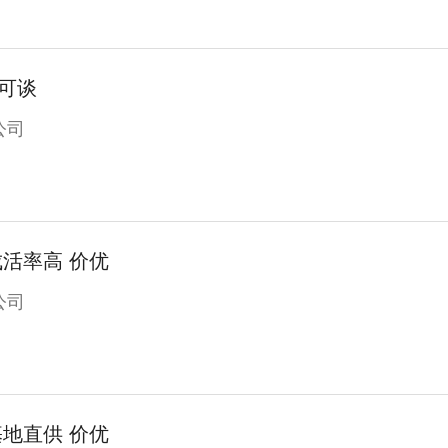
 量大可谈
公司
成活率高 价优
公司
基地直供 价优