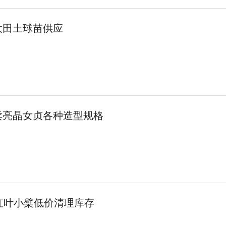
大田土球苗供应
卖亮晶女贞各种造型规格
红叶小檗低价清理库存