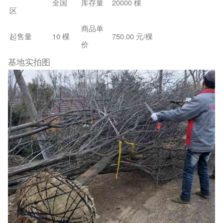
全国
库存量
20000 棵
区
商品单
起售量
10 棵
750.00 元/棵
价
基地实拍图