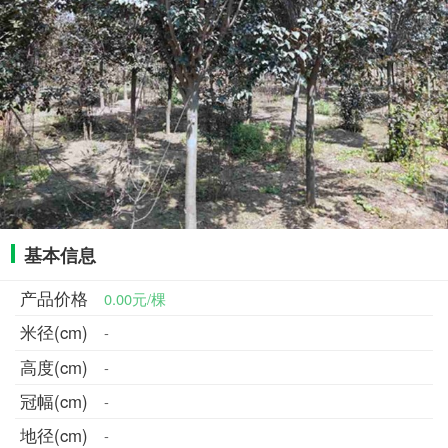
基本信息
产品价格
0.00元/棵
米径(cm)
-
高度(cm)
-
冠幅(cm)
-
地径(cm)
-