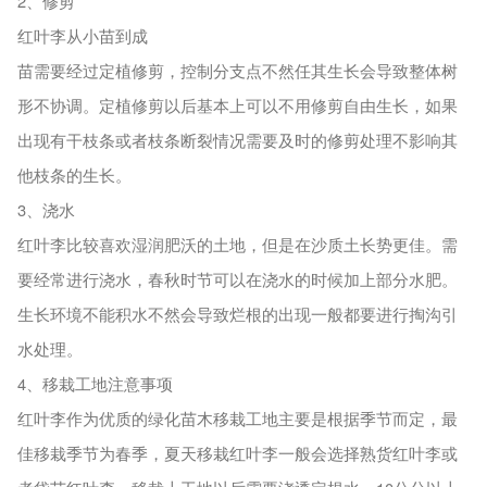
2、修剪
红叶李从小苗到成
苗需要经过定植修剪，控制分支点不然任其生长会导致整体树
形不协调。定植修剪以后基本上可以不用修剪自由生长，如果
出现有干枝条或者枝条断裂情况需要及时的修剪处理不影响其
他枝条的生长。
3、浇水
红叶李比较喜欢湿润肥沃的土地，但是在沙质土长势更佳。需
要经常进行浇水，春秋时节可以在浇水的时候加上部分水肥。
生长环境不能积水不然会导致烂根的出现一般都要进行掏沟引
水处理。
4、移栽工地注意事项
红叶李作为优质的绿化苗木移栽工地主要是根据季节而定，最
佳移栽季节为春季，夏天移栽红叶李一般会选择熟货红叶李或