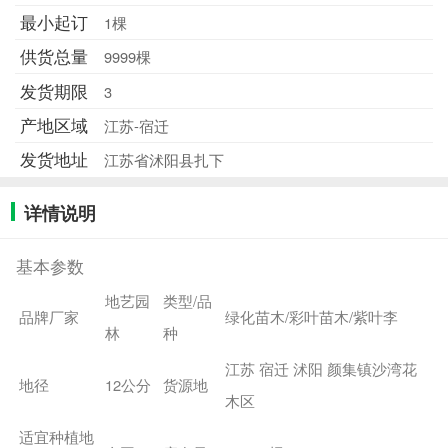
最小起订
1棵
供货总量
9999棵
发货期限
3
产地区域
江苏-宿迁
发货地址
江苏省沭阳县扎下
详情说明
基本参数
地艺园
类型/品
品牌厂家
绿化苗木/彩叶苗木/紫叶李
林
种
江苏 宿迁 沭阳 颜集镇沙湾花
地径
12公分
货源地
木区
适宜种植地