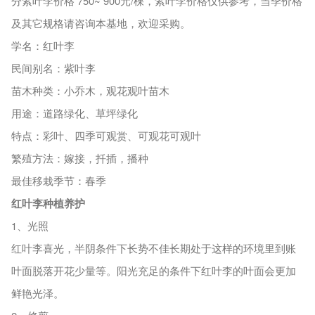
分紫叶李价格 750~ 900元/棵，
紫叶李
价格仅供参考，当季价格
及其它规格请咨询本基地，欢迎采购。
学名：红叶李
民间别名：紫叶李
苗木种类：小乔木，观花观叶苗木
用途：道路绿化、草坪绿化
特点：彩叶、四季可观赏、可观花可观叶
繁殖方法：嫁接，扦插，播种
最佳移栽季节：春季
红叶李种植养护
1、光照
红叶李喜光，半阴条件下长势不佳长期处于这样的环境里到账
叶面脱落开花少量等。阳光充足的条件下红叶李的叶面会更加
鲜艳光泽。