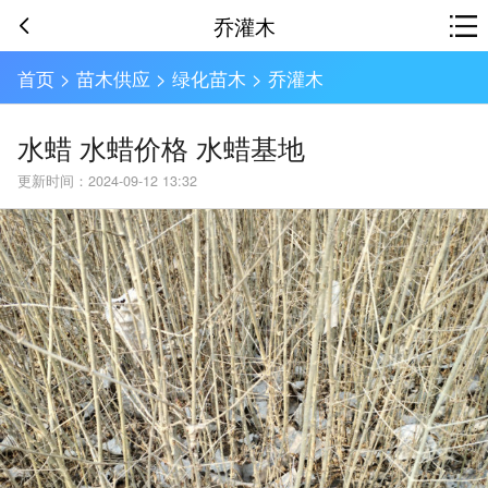
乔灌木
首页
>
苗木供应
>
绿化苗木
>
乔灌木
水蜡 水蜡价格 水蜡基地
更新时间：2024-09-12 13:32