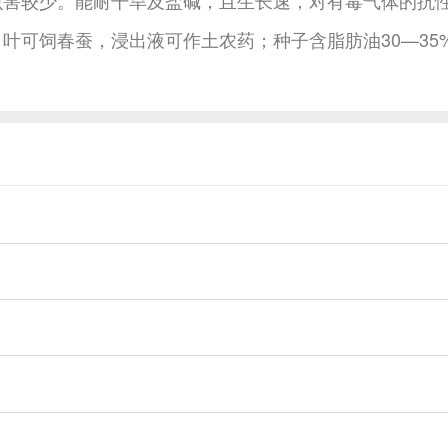
叶可饲春蚕，浸出液可作土农药；种子含脂肪油30—35