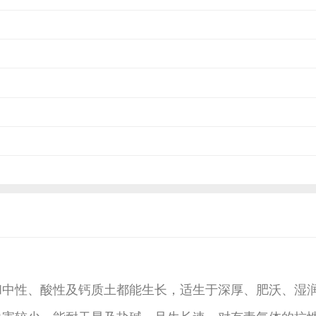
性、酸性及钙质土都能生长，适生于深厚、肥沃、湿润
害较少。能耐干旱及盐碱，且生长速，对有毒气体的抗性