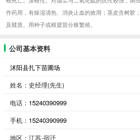
作药用，有燥湿清热、消炎止血的效用；茎皮含树胶；
及鞣质。用种子或根糵苗分株繁殖。
公司基本资料
沭阳县扎下苗圃场
姓名：史经理(先生)
电话：
15240390999
手机：
15240390999
地区：江苏-宿迁