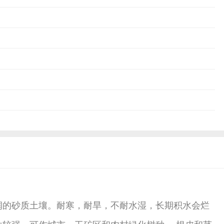
的砂质土壤。耐寒，耐旱，不耐水湿，长期积水会烂
较强，可作城市、工矿区和农村绿化树种。 根皮和茎