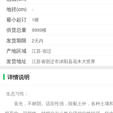
地径(cm)
-
最小起订
1棵
供货总量
9999棵
发货期限
2天内
产地区域
江苏-宿迁
发货地址
江苏省宿迁市沭阳县花木大世界
详情说明
生态习性：
喜光，不耐阴。适应性强，除黏土外，各种土壤和中
根死亡。深根性。对烟尘与二氧化硫的抗性较强，病虫