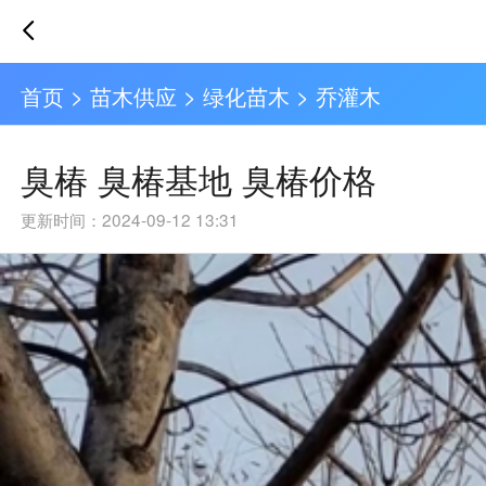
首页
>
苗木供应
>
绿化苗木
>
乔灌木
臭椿 臭椿基地 臭椿价格
更新时间：2024-09-12 13:31