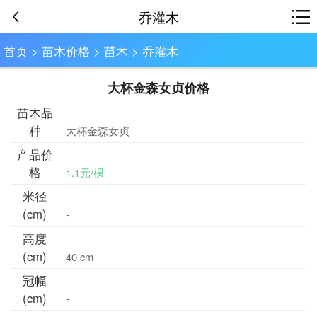
乔灌木
首页
>
苗木价格
>
苗木
>
乔灌木
大杯金森女贞价格
苗木品
种
大杯金森女贞
产品价
格
1.1元/棵
米径
(cm)
-
高度
(cm)
40 cm
冠幅
(cm)
-