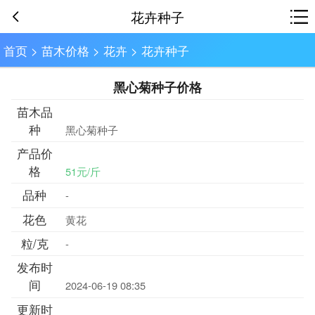
花卉种子
首页
>
苗木价格
>
花卉
>
花卉种子
黑心菊种子价格
苗木品
种
黑心菊种子
产品价
格
51元/斤
品种
-
花色
黄花
粒/克
-
发布时
间
2024-06-19 08:35
更新时