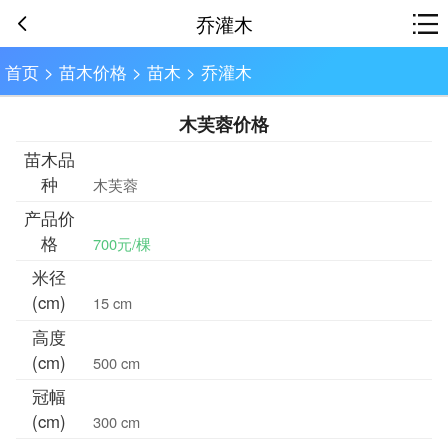
乔灌木
首页
>
苗木价格
>
苗木
>
乔灌木
木芙蓉价格
苗木品
种
木芙蓉
产品价
格
700元/棵
米径
(cm)
15 cm
高度
(cm)
500 cm
冠幅
(cm)
300 cm