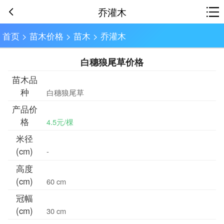
乔灌木
首页
>
苗木价格
>
苗木
>
乔灌木
白穗狼尾草价格
苗木品
种
白穗狼尾草
产品价
格
4.5元/棵
米径
(cm)
-
高度
(cm)
60 cm
冠幅
(cm)
30 cm